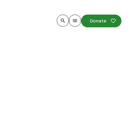
Donate
irth