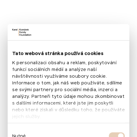
může být silným nástrojem pro celostní rozvoj dítěte.
MŠ Třebechovická
Podpořte proměnu zahrady, která dětem poslouží při
vzdělávání i zábavě!
Vybráno
64
%
317 500 Kč
/
500 000 Kč
Darovat
Více o projektu
Tato webová stránka používá cookies
K personalizaci obsahu a reklam, poskytování
MŠ Na Okraji Praha 6
funkcí sociálních médií a analýze naší
Školní zahrada MŠ Na Okraji se dočká přeměny. Připojte se!
návštěvnosti využíváme soubory cookie.
Vybráno
75
%
Informace o tom, jak náš web používáte, sdílíme
187 743 Kč
/
se svými partnery pro sociální média, inzerci a
250 000 Kč
analýzy. Partneři tyto údaje mohou zkombinovat
Darovat
Více o projektu
s dalšími informacemi, které jste jim poskytli
nebo které získali v důsledku toho, že používáte
MŠ Dušníky
jejich služby.
Školní zahrada v Dušníkách zůstávala dlouho stranou
pozornosti. Pak se ale zdejší pedagogové společně s rodiči
Výběr
a dalšími lidmi z okolí rozhodli zahradu krok za krokem
Nutné