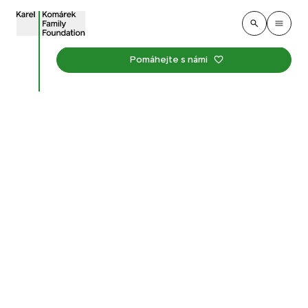
Pomáhejte s námi
Proměny zahrad
Měníme školní zahrady v podnětné prostředí, v němž
se děti mohou svobodně rozvíjet a upevňovat svůj
vztah k okolnímu světu.