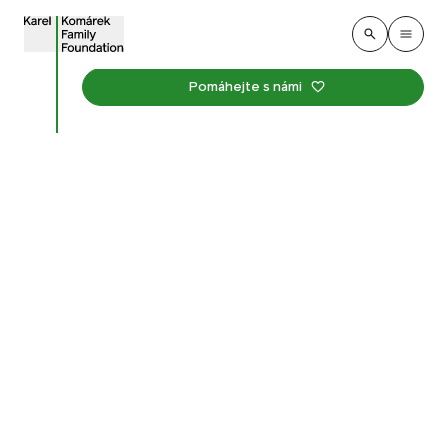
Pomáhejte s námi
Učitelské noviny
představily předmět
Jihočeské univerzity
o venkovní pedagogice
Publikováno
:
9. února 2026