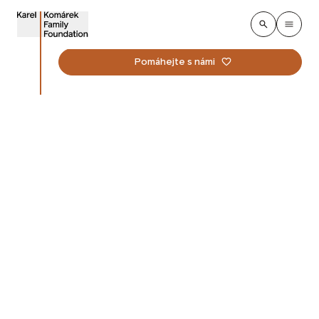
Pomáhejte s námi
Podmínky užívání
webových stránek
Poslední aktualizace: 15. října 2025
Dříve než začnete využívat webové stránky: