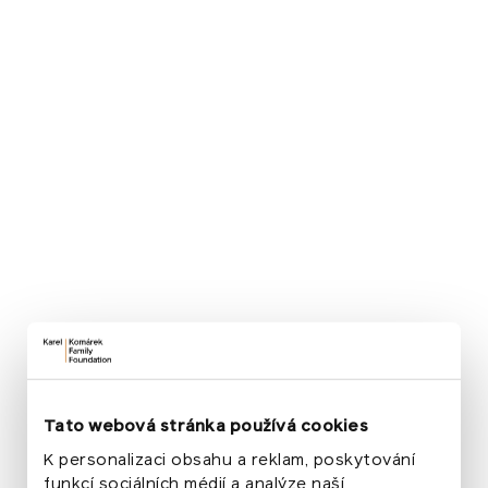
funkční/technické cookies
nezbytné pro funkčnost
a provoz Webových stránek. Jedná se o malé
soubory dat, které se prostřednictvím prohlížeče
uloží do Vašeho zařízení. Tyto soubory mohou
sbírat informace o použitém zařízení, operačním
systému, typu a jazyku použitého prohlížeče apod.
Funkční/technické cookies nám umožňují správné
zobrazení Webových stránek ve Vašem zařízení
a udržení jejich bezpečnosti. Funkční/technické
cookies nám také mohou pomoci detekovat
rizikové scénáře, chyby na zařízeních či Webových
stránkách. Vzhledem k tomu, že tyto cookies jsou
pro fungování Webových stránek nezbytné,
neaplikuje se na jejich použití souhlas podle GDPR
a nelze je odmítnout.
Tato webová stránka používá cookies
Všechny ostatní typy cookies – preferenční,
statistické a analytické a marketingové cookies
K personalizaci obsahu a reklam, poskytování
budou využívány pouze
v případě, že k tomu
funkcí sociálních médií a analýze naší