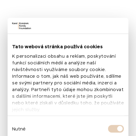
a nadace věnovaly jižní Moravě pomoc nejméně za
1,3 miliardy korun
Publikováno
:
24. června 2026
Životní prostředí
Aktuality
Tiskové zprávy
Odstartovala proměna zahrady v MŠ Na Okraji
Publikováno
:
15. června 2026
Životní prostředí
Aktuality
Tato webová stránka používá cookies
Do obnovy Hodonína po tornádu směřovala
K personalizaci obsahu a reklam, poskytování
investice přes tři čtvrtě miliardy
funkcí sociálních médií a analýze naší
Publikováno
:
3. června 2026
návštěvnosti využíváme soubory cookie.
Životní prostředí
Aktuality
Tiskové zprávy
Informace o tom, jak náš web používáte, sdílíme
Pěšky k lesu: nová cesta z hodonínského nádraží
se svými partnery pro sociální média, inzerci a
do Domu přírody postupně ožívá
analýzy. Partneři tyto údaje mohou zkombinovat
Publikováno
:
28. května 2026
s dalšími informacemi, které jste jim poskytli
Proběhlo
3. června 2026
Životní prostředí
Aktuality
nebo které získali v důsledku toho, že používáte
Slavnostní otevření Parku U Červených domků
jejich služby.
v Hodoníně
Publikováno
:
21. května 2026
Výběr
Proběhlo
1. května 2026
Nutné
Životní prostředí
Akce
souhlasu
Park Střed oslavil své druhé znovuzrozeniny