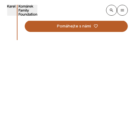
Pomáhejte s námi
Archa I dosáhla dalších
významných výsledků
Publikováno
:
29. července 2026
Mimořádná pomoc
Aktuality
Tiskové zprávy
Mobilní konzervační jednotka Archa I dosáhla dalších
významných výsledků. Ve druhém čtvrtletí letošního
roku zpracovala celkem 324 dokumentů v rozsahu
3 136 stran a sedmi velkoformátových tabulek.
Jednotka, která nyní působí v Oděské národní
vědecké knihovně, vznikla díky podpoře nadace a ve
spolupráci s Národní knihovnou ČR.