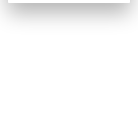
Váš e‑mail
Informujte mě!
Kontakty
info@komarekfoundation.org
Evropská 866/71