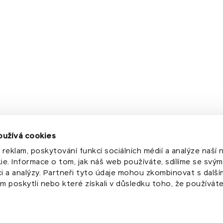
oužívá cookies
 reklam, poskytování funkcí sociálních médií a analýze naší
e. Informace o tom, jak náš web používáte, sdílíme se svým
rci a analýzy. Partneři tyto údaje mohou zkombinovat s další
im poskytli nebo které získali v důsledku toho, že používáte 
sta Prahy na základě příslušného osvědčení.
 vedeném u Městského soudu v Praze, sp. zn. N 1525.