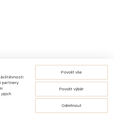
Novinky
O nás
Pro média
Akce
Povolit vše
 návštěvnosti
i partnery
mi
Povolit výběr
jejich
Odmítnout