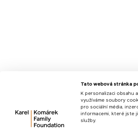
Kontakty
info@komarekfoundation.org
Evropská 866/71
160 00 Praha 6
Tato webová stránka p
K personalizaci obsahu a
využíváme soubory cooki
pro sociální média, inze
informacemi, které jste j
Veřejnou sbírku povolil Magistrát hl. mě
služby.
Nadace je zapsána v nadačním rejstříku,