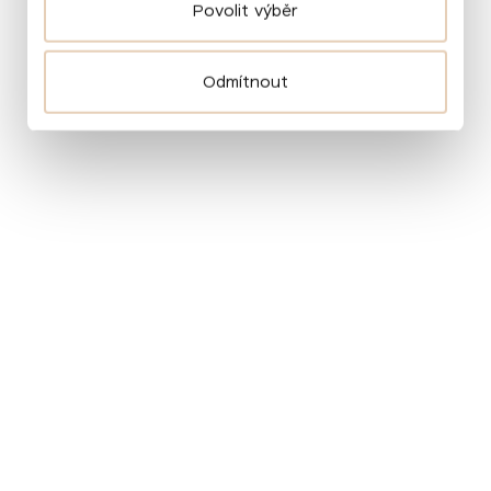
Povolit výběr
Odmítnout
Chcete vědět o našich projektech více
a zapojit se?
Odebírejte náš newsletter!
Váš e‑mail
Informujte mě!