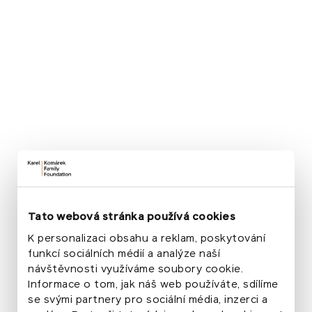
pracuje s veřejným prostorem a má dlouhodobý
podíl na proměně opomíjených míst, například
prostřednictvím DIY skate spotů v Plzni. Stál také
za proměnou zanedbaného podchodu nedaleko
stanice metra Vltavská v Praze. Jeho tvorba je
typická výraznou barevnou geometrií reagující na
architekturu, krajinu, světlo a stíny.
„
Na podchodu mě nadchla boční rampa
pro cyklisty, konstrukce střechy a výrazná
zatáčka v části cesty. Rozhodl jsem se se
Tato webová stránka používá cookies
svojí grafikou navázat na stávající
K personalizaci obsahu a reklam, poskytování
architekturu. Vybrané barvy jsem podle
funkcí sociálních médií a analýze naší
potřeb tónoval a střídal je po zdech. Snažil
návštěvnosti využíváme soubory cookie.
jsem se ladným způsobem podtrhnout
Informace o tom, jak náš web používáte, sdílíme
se svými partnery pro sociální média, inzerci a
jedinečnost stavby a navodit příjemnou