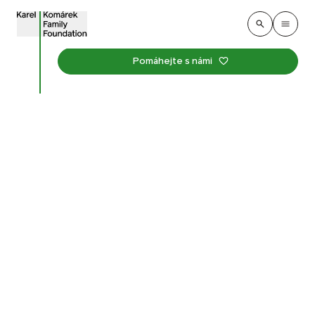
Pomáhejte s námi
Pěšky k lesu: nová cesta
z hodonínského nádraží
do Domu přírody
postupně ožívá
Publikováno
:
28. května 2026