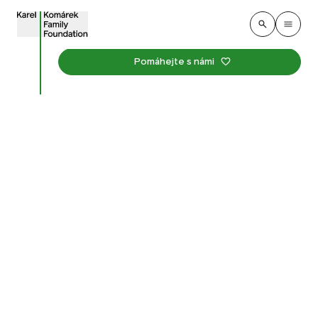
Pomáhejte s námi
MŠ Hradištko
Z nevyužívané jižní části zahrady jsme vytvořili
prostor, který je rozvržený jako dům. Zahradu jsme
rozdělili na šest částí a těší nás, že ji děti i učitelé
využívají za každého počasí.