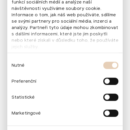
funkcí sociálních médií a analýze naší
Výběr projektu
návštěvnosti využíváme soubory cookie.
Grantová výzva 2021
Informace o tom, jak náš web používáte, sdílíme
se svými partnery pro sociální média, inzerci a
analýzy. Partneři tyto údaje mohou zkombinovat
s dalšími informacemi, které jste jim poskytli
Více o proměně
nebo které získali v důsledku toho, že používáte
jejich služby.
Zahradu jsme vybrali v grantové výzvě vyhlášené
na podzim roku 2021. Každá z pěti mateřských škol
Výběr
získala na obnovu zahrady částku až 400 tisíc korun
Nutné
souhlasu
a také odbornou pomoc. Kromě MŠ Hradištko
získala naši podporu také MŠ Telecí, MŠ Jana
Preferenční
Opletala v Českých Budějovicích, MŠ Vincence
Makovského v Ostravě‑Porubě a MŠ Sv. Jakuba
Statistické
v Kutné Hoře.
Marketingové
Kontakty