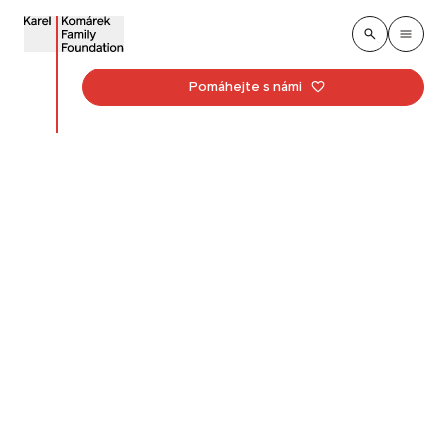
Pomáhejte s námi
Mladí čeští pianisté
zahráli díky projektu
Future Tones v New
Yorku
Publikováno
:
4. března 2026