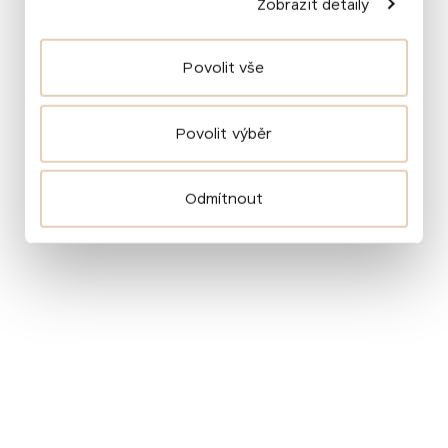
Zobrazit detaily
Smetany, Leoše Janáčka a Vítězslava Nováka
i skladby světového repertoáru, například
Wolfganga Amadea Mozarta, Fryderyka Chopina,
Povolit vše
Roberta Schumanna, Jeana Sibelia a Igora
Stravinského.
Povolit výběr
Mladí klavíristé sklidili ovace ve stoje ve zcela
zaplněném sále, i když návštěvnost koncertu
ovlivnila nebývale silná sněhová bouře. Opět se
Odmítnout
potvrdilo, že nastupující generace českých
hudebníků dokáže oslovit posluchače napříč
kontinenty.
Foto v první citaci: afo.cz