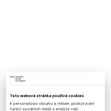
Projekt pokračoval v neděli 22. února 2026 na půdě
Mannes School of Music
, kde se konaly celodenní
mistrovské kurzy. Vedli je Pavlína Dokovská,
laureátka mezinárodních soutěží Claude Debussy
ve Francii a Senigallia v Itálii, a dlouholetá vedoucí
klavírního oddělení Mannes School of Music,
a Vladimir Valjarević, mezinárodně uznávaný pianista
a pedagog působící na Mannes School of Music
a Rutgers University. Mladí klavíristé pod vedením
odborníků rozvíjeli svou techniku i interpretaci
a zároveň se seznámili s výukou v mezinárodním
prostředí.
„
Future Tones není jen koncertním
Tato webová stránka používá cookies
projektem. Je investicí do budoucnosti
české hudby a do sebevědomí mladých
K personalizaci obsahu a reklam, poskytování
funkcí sociálních médií a analýze naší
umělců, kteří mají odvahu obstát na