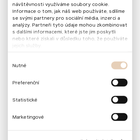
návštěvnosti využíváme soubory cookie.
mezinárodní scéně. Možnost vystoupit
Informace o tom, jak náš web používáte, sdílíme
v New Yorku a pracovat s pedagogy
se svými partnery pro sociální média, inzerci a
Mannes School of Music je zkušenost,
analýzy. Partneři tyto údaje mohou zkombinovat
s dalšími informacemi, které jste jim poskytli
která formuje jejich další umělecký
nebo které získali v důsledku toho, že používáte
vývoj.
“
jejich služby.
Tereza Porybná
ředitelka Českého centra New York
Výběr
Nutné
souhlasu
Preferenční
Vyvrcholení cesty
Statistické
Newyorská cesta mladých nadaných umělců
vyvrcholila závěrečným koncertem
Future Tones in
Marketingové
Concert
v pondělí 23. února 2026 v České národní
budově v New Yorku. Na programu byla díla
českých skladatelů Antonína Dvořáka, Bedřicha