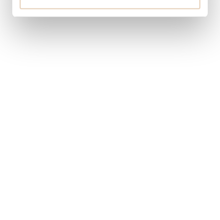
Evropská 866/71
160 00 Praha 6
Novinky
O nás
Pro média
Akce
Veřejnou sbírku povolil Magistrát hl. města Prahy na základě příslušného
osvědčení.
Nadace je zapsána v nadačním rejstříku, vedeném u Městského soudu
v Praze, sp. zn. N 1525.