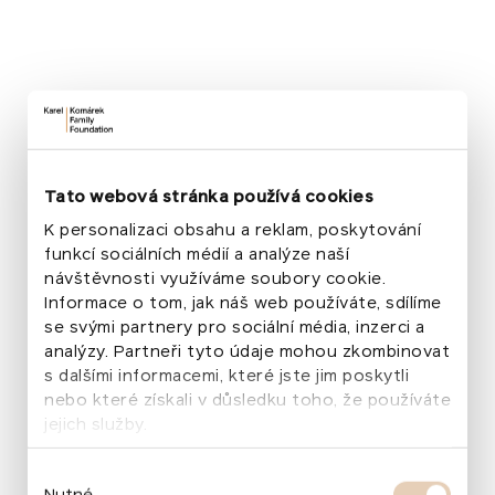
Voda ve městě
Tato webová stránka používá cookies
K personalizaci obsahu a reklam, poskytování
Zobrazit náhled
funkcí sociálních médií a analýze naší
návštěvnosti využíváme soubory cookie.
Informace o tom, jak náš web používáte, sdílíme
se svými partnery pro sociální média, inzerci a
analýzy. Partneři tyto údaje mohou zkombinovat
s dalšími informacemi, které jste jim poskytli
nebo které získali v důsledku toho, že používáte
jejich služby.
Chcete vědět o našich projektech více
Výběr
a zapojit se?
Nutné