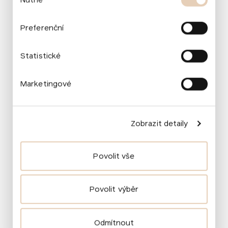
souhlasu
Odebírejte náš newsletter!
Preferenční
Váš e‑mail
Statistické
Marketingové
Informujte mě!
Zobrazit detaily
Povolit vše
Povolit výběr
Kontakty
Odmítnout
info@komarekfoundation.org