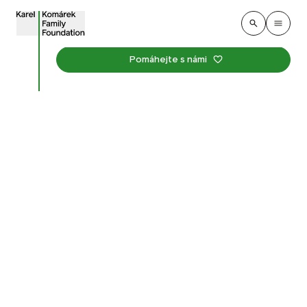
Pomáhejte s námi
Voda ve městě
12. ledna 2025
Životní prostředí
Chladí, studí, osvěžuje, hřeje, hladí, cáká. Pro tebe,
pro mě i pro čmeláka. Proč je voda tak důležitá? Proč
na ni nesmíme zapomenout ani mezi domy uprostřed
města? Prozkoumej ji s námi, vybarvuj, vyplňuj a něco
se i dozvíš!