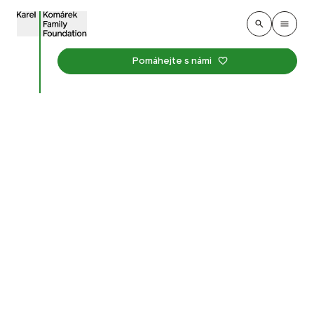
Pomáhejte s námi
Znovuzrození parku
Střed v Mostě
V centru Mostu jsme vytvořili novou zelenou oázu.