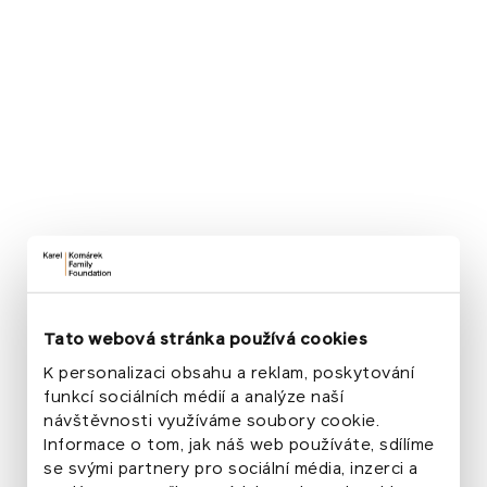
Park Střed po proměně
Obnova parku
2017–2023
Rozloha
5 ha
Výběr projektu
Grantová výzva 2016
Autoři návrhu
Till Rehwald a Patrik Hoffman
Rozpočet
Tato webová stránka používá cookies
100 mil. Kč
K personalizaci obsahu a reklam, poskytování
Finanční podpora nadace
funkcí sociálních médií a analýze naší
25 mil. Kč
návštěvnosti využíváme soubory cookie.
Informace o tom, jak náš web používáte, sdílíme
se svými partnery pro sociální média, inzerci a