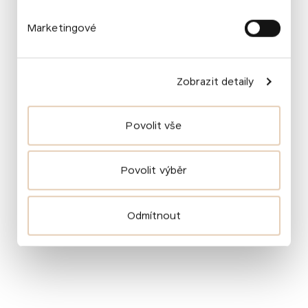
Marketingové
Zobrazit detaily
Kontakty
Povolit vše
info@komarekfoundation.org
Evropská 866/71
Povolit výběr
160 00 Praha 6
Odmítnout
Novinky
O nás
Pro média