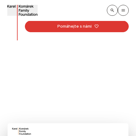
Pomáhejte s námi
Verbier Festival
Podporujeme festival, který se každé léto koná
v malebném švýcarském horském městečku Verbier.
Akce upevňuje komunitu umělců různého věku
a poskytuje návštěvníkům excelentní kulturní zážitky.
Na festivalu vystupují sóloví hudebníci, komorní sbory
i zpěváci.