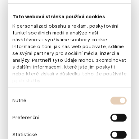
Webová stránka Verbier Festivalu
Tato webová stránka používá cookies
K personalizaci obsahu a reklam, poskytování
funkcí sociálních médií a analýze naší
návštěvnosti využíváme soubory cookie.
Informace o tom, jak náš web používáte, sdílíme
Chcete vědět o našich projektech více
se svými partnery pro sociální média, inzerci a
analýzy. Partneři tyto údaje mohou zkombinovat
a zapojit se?
s dalšími informacemi, které jste jim poskytli
Odebírejte náš newsletter!
nebo které získali v důsledku toho, že používáte
jejich služby.
Váš e‑mail
Výběr
Nutné
souhlasu
Informujte mě!
Preferenční
Statistické