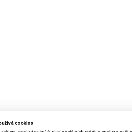
oužívá cookies
 reklam, poskytování funkcí sociálních médií a analýze naší