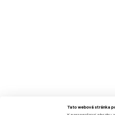
Kontakty
info@komarekfoundation.org
Evropská 866/71
160 00 Praha 6
Tato webová stránka p
K personalizaci obsahu a