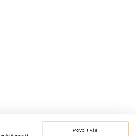
Novinky
O nás
Pro média
Akce
Povolit vše
 návštěvnosti